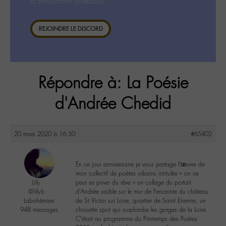
la consultation ci-dessous.
REJOINDRE LE DISCORD
Répondre à: La Poésie
d'Andrée Chedid
20 mars 2020 à 16:50
#65402
En ce jour anniversaire je vous partage l’œuvre de
mon collectif de poètes urbains intitulée « on ne
Lilly
peut se priver du rêve » un collage du portait
@lillyb
d’Andrée visible sur le mur de l’enceinte du château
Labohémien
de St Victor sur Loire, quartier de Saint Etienne, un
948 messages
chouette spot qui surplombe les gorges de la Loire.
C’était au programme du Printemps des Poètes