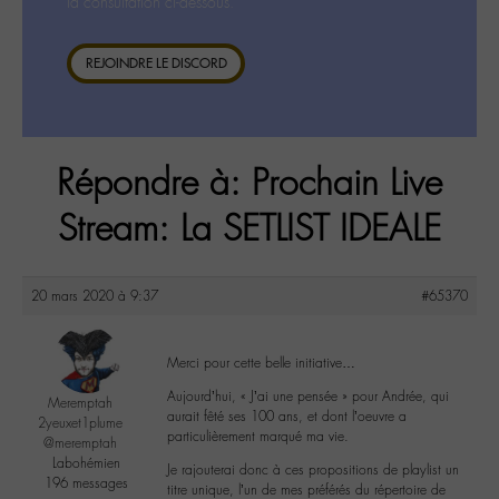
la consultation ci-dessous.
REJOINDRE LE DISCORD
Répondre à: Prochain Live
Stream: La SETLIST IDEALE
20 mars 2020 à 9:37
#65370
Merci pour cette belle initiative…
Aujourd’hui, « J’ai une pensée » pour Andrée, qui
Meremptah
aurait fêté ses 100 ans, et dont l’oeuvre a
2yeuxet1plume
particulièrement marqué ma vie.
@meremptah
Labohémien
Je rajouterai donc à ces propositions de playlist un
196 messages
titre unique, l’un de mes préférés du répertoire de