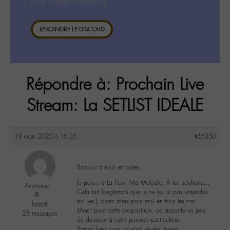
la consultation ci-dessous.
REJOINDRE LE DISCORD
Répondre à: Prochain Live
Stream: La SETLIST IDEALE
19 mars 2020 à 16:35
#65350
Bonjour à tous et toutes,
Je pense à La Fleur, Ma Mélodie, A tes souhaits…
Anonyme
Cela fait longtemps que je ne les ai pas entendus
@
en live:), donc rares pour moi en tous les cas.
Inactif
Merci pour cette proposition, ça apporte un peu
28 messages
de douceur à cette période particulière.
Prenez bien soin de vous et des autres.