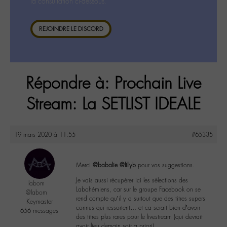
la consultation ci-dessous.
REJOINDRE LE DISCORD
Répondre à: Prochain Live
Stream: La SETLIST IDEALE
19 mars 2020 à 11:55
#65335
Merci
@babalie
@lillyb
pour vos suggestions.
Je vais aussi récupérer ici les sélections des
labom
Labohémiens, car sur le groupe Facebook on se
@labom
rend compte qu’il y a surtout que des titres supers
Keymaster
connus qui ressortent… et ca serait bien d’avoir
656 messages
des titres plus rares pour le livestream (qui devrait
avoir lieu demain soir a priori)