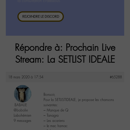
la consultation ci-dessous.
REJOINDRE LE DISCORD
Répondre à: Prochain Live
Stream: La SETLIST IDEALE
18 mars 2020 à 17:54
#65288
Bonsoir,
Pour la SETLISTIDEALE, je propose les chansons
BABALIE
suivantes:
@babalie
– Manque de Q
Labohémien
– Tanagra
9 messages
– Les acariens
– le mec hamac