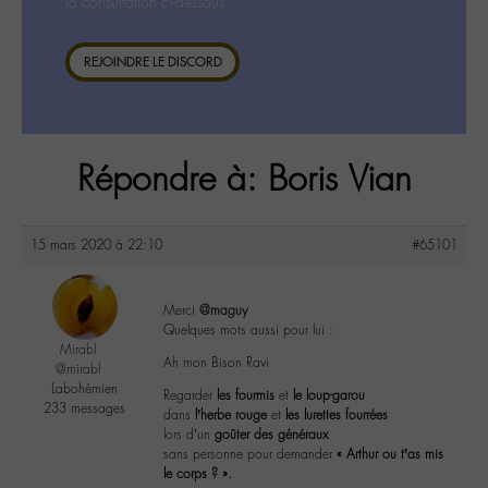
la consultation ci-dessous.
REJOINDRE LE DISCORD
Répondre à: Boris Vian
15 mars 2020 à 22:10
#65101
Merci
@maguy
Quelques mots aussi pour lui :
Mirabl
Ah mon Bison Ravi
@mirabl
Labohémien
Regarder
les fourmis
et
le loup-garou
233 messages
dans
l’herbe rouge
et
les lurettes fourrées
lors d’un
goûter des généraux
sans personne pour demander
« Arthur ou t’as mis
le corps ? ».