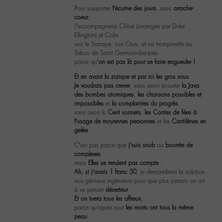
Pour supporter
l’écume des jours
, sans
arrache-
coeur
,
j’accompagnerai Chloé (arrangée par Duke
Ellington) et Colin
voir le Satrape, son Ours, et sa trompinette au
Tabou de Saint Germain-des-près
parce qu’
on est pas là pour se faire engueuler !
Et en avant la zizique et par ici les gros sous
:
Je voudrais pas crever
, sans avoir écouter
la Java
des bombes atomiques
,
les chansons possibles et
impossibles
et
la complaintes du progrès
sans avoir lu
Cent sonnets
,
les Contes de fées à
l’usage de moyennes personnes
et les
Cantilènes en
gelée
.
C’est pas parce que
j’suis snob
ou
bourrée de
complexes
mais
Elles se rendent pas compte
:
Ah, si j’avais 1 franc 50
, je demanderai la solution
aux géniaux ingénieurs pour que plus jamais on ait
à se penser
déserteur
.
Et on tuera tous les affreux
,
parce qu’après tout
les morts ont tous la même
peau
.