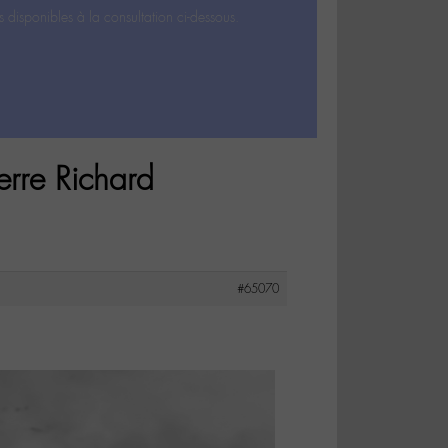
s disponibles à la consultation ci-dessous.
erre Richard
#65070