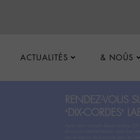
ACTUALITÉS
& NOÛS
RENDEZ-VOUS SU
‘DIX-CORDES’ LA
Après avoir accueilli depuis octobre 201
discussions labohémiennes, notre bon vie
nouvel espace de discussion pour les labo