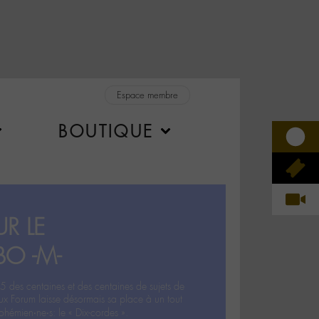
Espace membre
BOUTIQUE
R LE
BO -M-
5 des centaines et des centaines de sujets de
ux Forum laisse désormais sa place à un tout
hémien‧ne‧s: le « Dix-cordes ».