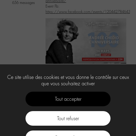
anniversaire/
656 messages
Event Fb:
https://www.facebook.com/events/12044278464325
3
Ce site utilise des cookies et vous donne le contrôle sur ceux
que vous souhaitez activer
Tout accepter
Tout refuser
Contact
À propos
Press Kit -M-
CGU
Labo -M-