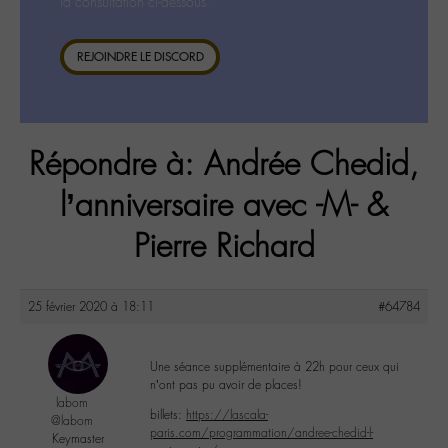
la consultation ci-dessous.
REJOINDRE LE DISCORD
Répondre à: Andrée Chedid,
l’anniversaire avec -M- &
Pierre Richard
25 février 2020 à 18:11
#64784
Une séance supplémentaire à 22h pour ceux qui
n’ont pas pu avoir de places!
labom
billets:
https://lascala-
@labom
paris.com/programmation/andree-chedid-l-
Keymaster