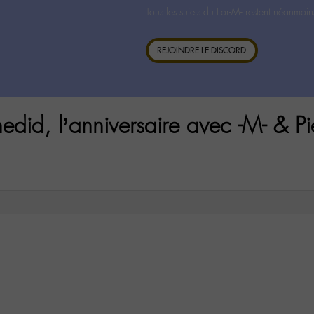
Tous les sujets du For-M- restent néanmoin
REJOINDRE LE DISCORD
id, l’anniversaire avec -M- & Pi