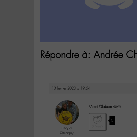
Répondre à: Andrée Ched
13 février 2020 à 19:54
Merci
@labom
😍😘
0
maguy
@maguy