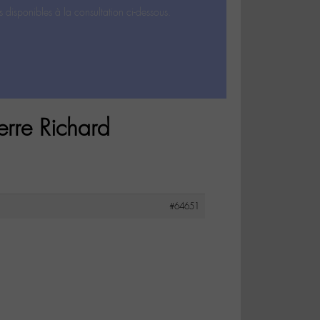
s disponibles à la consultation ci-dessous.
erre Richard
#64651