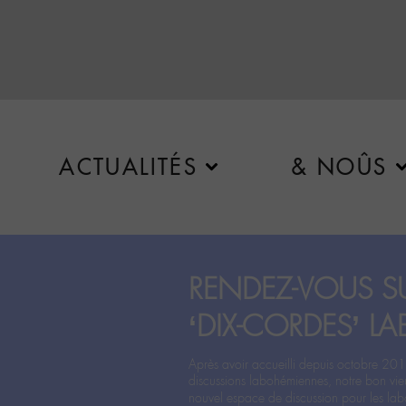
ACTUALITÉS
& NOÛS
RENDEZ-VOUS SU
‘DIX-CORDES’ LA
Après avoir accueilli depuis octobre 201
discussions labohémiennes, notre bon vie
nouvel espace de discussion pour les labo