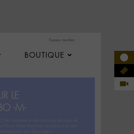
Espace membre
BOUTIQUE
R LE
BO -M-
5 des centaines et des centaines de sujets de
ux Forum laisse désormais sa place à un tout
hémien‧ne‧s: le « Dix-cordes ».