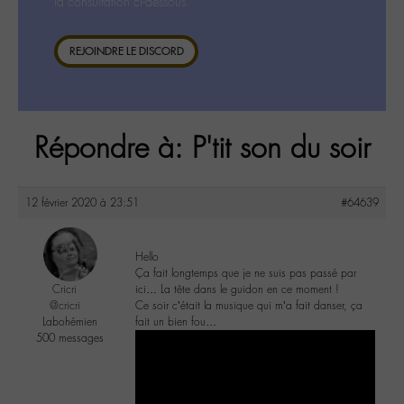
la consultation ci-dessous.
REJOINDRE LE DISCORD
Répondre à: P'tit son du soir
12 février 2020 à 23:51
#64639
Hello
Ça fait longtemps que je ne suis pas passé par
Cricri
ici… La tête dans le guidon en ce moment !
@cricri
Ce soir c’était la musique qui m’a fait danser, ça
Labohémien
fait un bien fou…
500 messages