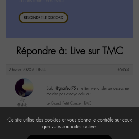
la consultation ci-dessous.
REJOINDRE LE DISCORD
Répondre à: Live sur TMC
2 février 2020 à 18:54
#64550
Salut
@gnarfeur75
si le lien wetransfer au dessus ne
marche pas essaye celui-ci :
Lilly
Le Grand Petit Concert TMC
@lillyb
Labohémien
948 messages
1
Ce site utilise des cookies et vous donne le contrôle sur ceux
que vous souhaitez activer