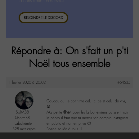
la consultation ci-dessous.
REJOINDRE LE DISCORD
Répondre à: On s'fait un p'ti
Noël tous ensemble
1 février 2020 à 20:02
#64535
Coucou oui je confirme celui ci ce st celui de vivi,
😁
SofM88
Ma petite
@vivi
pour les la bohémiens puissent voir
@sofm88
la photo il faut que tu mettes ton compte Instagram
Labohémien
en public et non en privé 😉
328 messages
Bonne soirée à tous !!