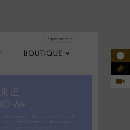
Espace membre
BOUTIQUE
R LE
BO -M-
5 des centaines et des centaines de sujets de
ux Forum laisse désormais sa place à un tout
hémien‧ne‧s: le « Dix-cordes ».