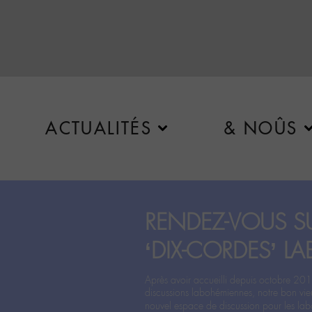
ACTUALITÉS
& NOÛS
RENDEZ-VOUS SU
‘DIX-CORDES’ LA
Après avoir accueilli depuis octobre 201
discussions labohémiennes, notre bon vie
nouvel espace de discussion pour les labo