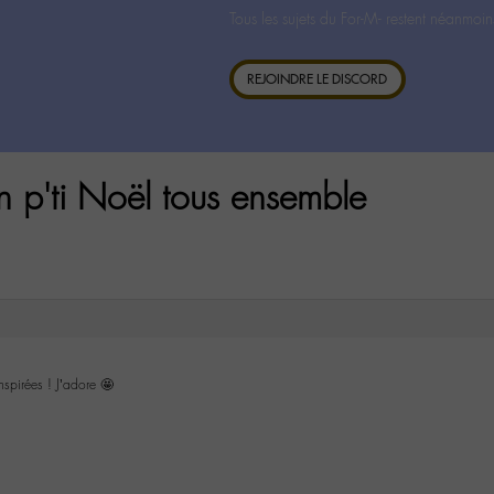
Tous les sujets du For-M- restent néanmoin
REJOINDRE LE DISCORD
n p'ti Noël tous ensemble
nspirées ! J’adore 🤩