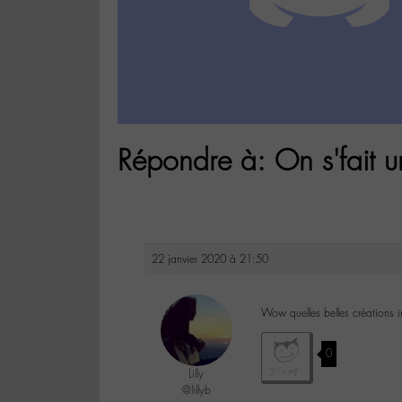
Répondre à: On s'fait u
22 janvier 2020 à 21:50
Wow quelles belles créations i
0
Lilly
@lillyb