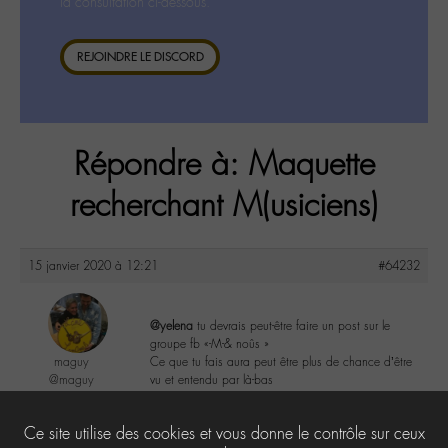
la consultation ci-dessous.
REJOINDRE LE DISCORD
Répondre à: Maquette
recherchant M(usiciens)
15 janvier 2020 à 12:21
#64232
@yelena
tu devrais peut-être faire un post sur le
groupe fb «-M-& noûs »
maguy
Ce que tu fais aura peut être plus de chance d’être
@maguy
vu et entendu par là-bas
Labohémien
3168 messages
0
Ce site utilise des cookies et vous donne le contrôle sur ceux