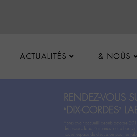
ACTUALITÉS
& NOÛS
RENDEZ-VOUS SU
‘DIX-CORDES’ LA
Après avoir accueilli depuis octobre 201
discussions labohémiennes, notre bon vie
nouvel espace de discussion pour les labo