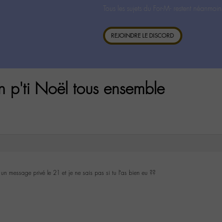
Tous les sujets du For-M- restent néanmoin
REJOINDRE LE DISCORD
n p'ti Noël tous ensemble
 un message privé le 21 et je ne sais pas si tu l’as bien eu ??