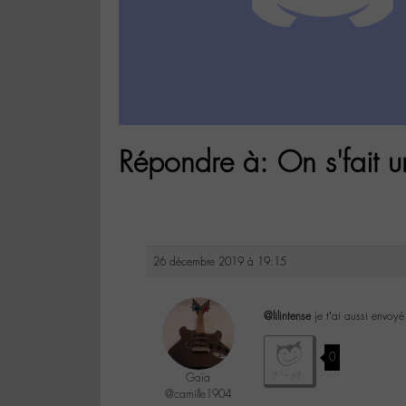
Répondre à: On s'fait u
26 décembre 2019 à 19:15
@lilintense
je t’ai aussi envoyé
0
Gaïa
@camille1904