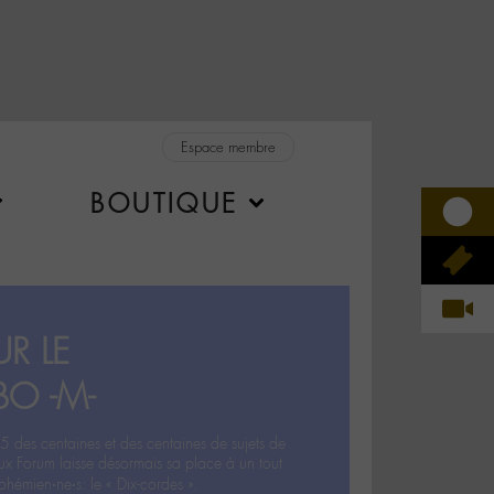
Espace membre
BOUTIQUE
R LE
BO -M-
5 des centaines et des centaines de sujets de
ux Forum laisse désormais sa place à un tout
hémien‧ne‧s: le « Dix-cordes ».