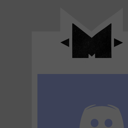
Panneau de gestion des cookies
LABO
-
Aller
Laboratoire
au
poétique
M-
menu
et
musical
Aller
autour
au
de
contenu
l'univers
Aller
de
-
à
M-
la
recherche