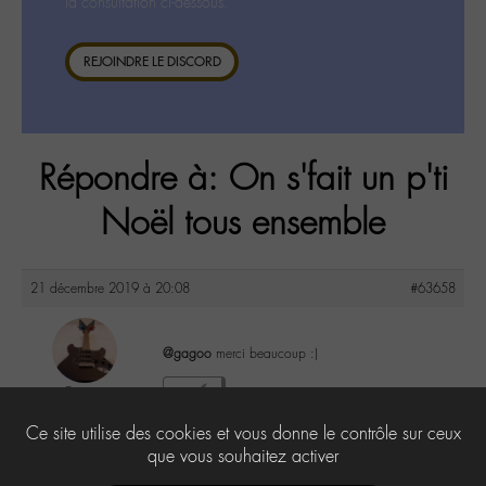
la consultation ci-dessous.
REJOINDRE LE DISCORD
Répondre à: On s'fait un p'ti
Noël tous ensemble
21 décembre 2019 à 20:08
#63658
@gagoo
merci beaucoup :)
Gaïa
1
@camille1904
Ce site utilise des cookies et vous donne le contrôle sur ceux
Labohémien
41 messages
que vous souhaitez activer