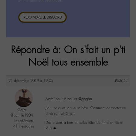
la consultation ci-dessous.
REJOINDRE LE DISCORD
Répondre à: On s'fait un p'ti
Noël tous ensemble
21 décembre 2019 à 19:05
#63642
Merci pour le boulot
@gagoo
J’ai une question toute bête. Comment contacter en
Gaïa
privé son binôme ?
@camille1904
Labohémien
Des bisous à tous et belles fêtes de fin d’année à
41 messages
tous 🎄