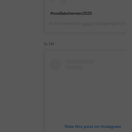
#noellabohemien2020
A post shared by
gagoo
(@gagoograr) on
Dec 21, 2019 at 9:24am PST
En N9
View this post on Instagram