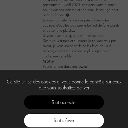
partenaire du Noël 2020, contacter votre binôme
pour avoir son adresse et son nom, le vrai, ça peut
aider le facteur 😂
Je vous souhaite de vous régaler à faire votre
cadeau, n’oubliez pas que le but est de faire plaisir
et de se faire plaisir…
Si vous avez des questions n hésitez pas,
Des bisous à tous et si jamais je ne vous vois pas
avant, je vous souhaite de belles fêtes de fin d
années, quelles vous soient le plus agréable et
chalaureux possible…
😘😘😘
Paix et amour dans nos cœurs
3
Ce site utilise des cookies et vous donne le contrôle sur ceux
que vous souhaitez activer
Tout accepter
Tout refuser
Contact
À propos
Press Kit -M-
CGU