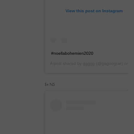
View this post on Instagram
#noellabohemien2020
A post shared by
gagoo
(@gagoograr) on
Dec 21, 2019 at 9:18am PST
En N5