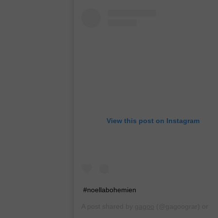
View this post on Instagram
#noellabohemien
A post shared by
gagoo
(@gagoograr) on
Dec 21, 2019 at 9:11am PST