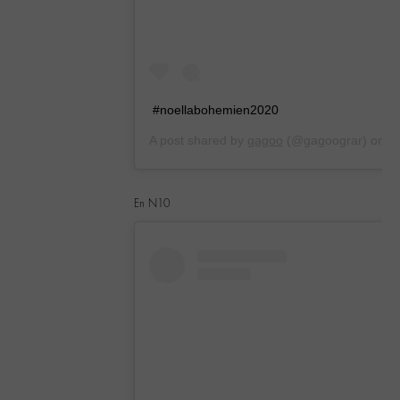
#noellabohemien2020
A post shared by
gagoo
(@gagoograr) on
Dec 21, 2019 at 9:25am PST
En N10