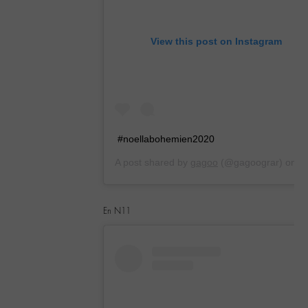
View this post on Instagram
#noellabohemien2020
A post shared by
gagoo
(@gagoograr) on
Dec 21, 2019 at 9:26am PST
En N11