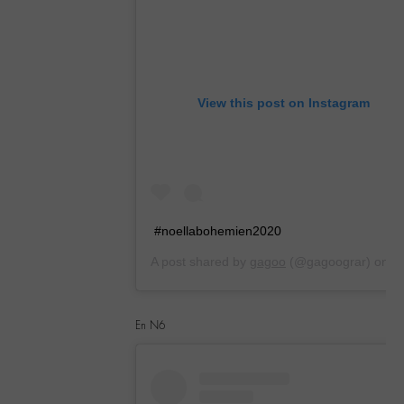
View this post on Instagram
#noellabohemien2020
A post shared by
gagoo
(@gagoograr) on
Dec 21, 2019 at 9:19am PST
En N6