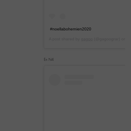
#noellabohemien2020
A post shared by
gagoo
(@gagoograr) on
Dec 21, 2019 at 9:15am PST
En N4