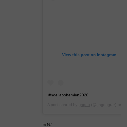
View this post on Instagram
#noellabohemien2020
A post shared by
gagoo
(@gagoograr) on
Dec 21, 2019 at 9:20am PST
En N7