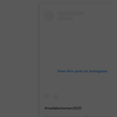
View this post on Instagram
#noellabohemien2020
A post shared by
gagoo
(@gagoograr) on
Dec 21, 2019 at 9:21am PST