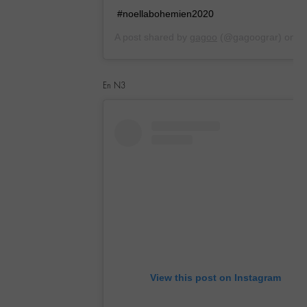
#noellabohemien2020
A post shared by
gagoo
(@gagoograr) on
Dec 21, 2019 at 9:14am PST
En N3
View this post on Instagram