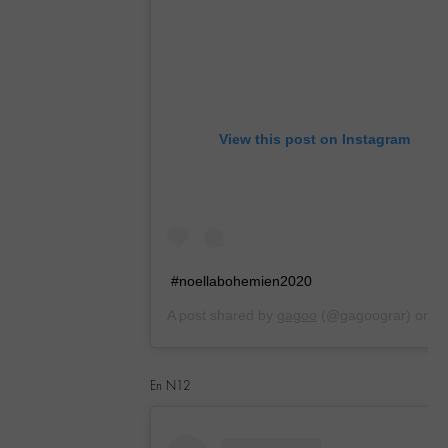
View this post on Instagram
#noellabohemien2020
A post shared by
gagoo
(@gagoograr) on
Dec 21, 2019 at 9:32am PST
En N12