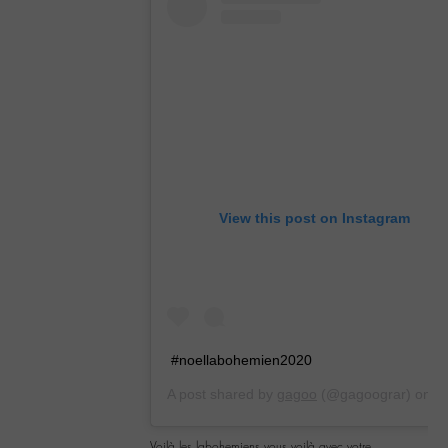
View this post on Instagram
#noellabohemien2020
A post shared by
gagoo
(@gagoograr) on
Dec 21, 2019 at 9:33am PST
Voilà les labohemiens vous voilà avec votre