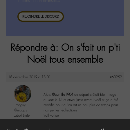
la consultation ci-dessous.
REJOINDRE LE DISCORD
Répondre à: On s'fait un p'ti
Noël tous ensemble
18 décembre 2019 à 18:01
#63252
Alors
@camille1904
au départ c’était bien tirage
au sort le 15 et envoi juste avant Noël et ça a été
maguy
modifié pour qu’on ait un peu plus de temps pour
@maguy
nos petites réalisations
Labohémien
Voili-voilou
3168 messages
1