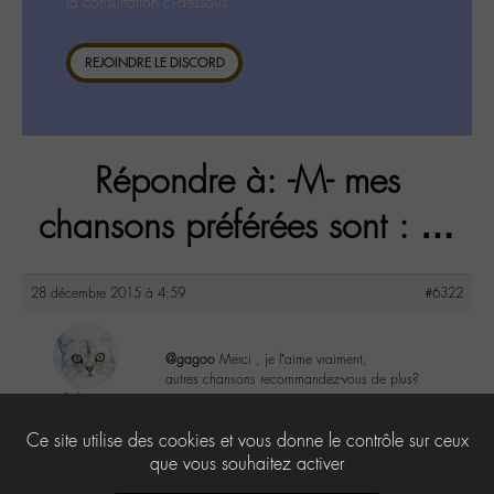
la consultation ci-dessous.
REJOINDRE LE DISCORD
Répondre à: -M- mes
chansons préférées sont : …
28 décembre 2015 à 4:59
#6322
@gagoo
Merci , je l’aime vraiment,
autres chansons recommandez-vous de plus?
Sylvia
@sylviaeugenia
0
Ce site utilise des cookies et vous donne le contrôle sur ceux
Labohémien
279 messages
que vous souhaitez activer