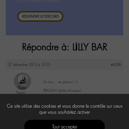
la consultation ci-dessous.
REJOINDRE LE DISCORD
Répondre à: LİLLY BAR
27 décembre 2015 à 10:25
#6288
Un truc… en plume ! ;-)
TRAGAN
(drôle d’oiseau)
Tragan
@tragan
Labohémien
2
Ce site utilise des cookies et vous donne le contrôle sur ceux
205 messages
que vous souhaitez activer
Tout accepter