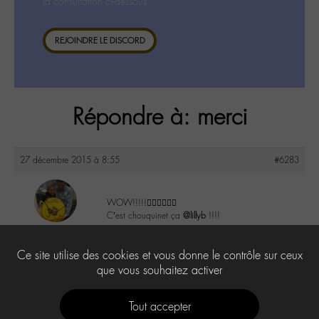
la consultation ci-dessous.
REJOINDRE LE DISCORD
Répondre à: merci
27 décembre 2015 à 8:55
#6283
WOW!!!!!👍🏼👍🏼👍🏼
C’est chouquinet ça
@lillyb
!!!!
maguy
@maguy
3
Ce site utilise des cookies et vous donne le contrôle sur ceux
Labohémien
3168 messages
que vous souhaitez activer
Tout accepter