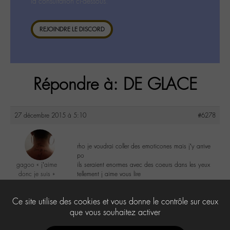
la consultation ci-dessous.
REJOINDRE LE DISCORD
Répondre à: DE GLACE
27 décembre 2015 à 5:10
#6278
rho je voudrai coller des emoticones mais j’y arrive
po
gagoo « j’aime
ils seraient enormes avec des coeurs dans les yeux
donc je suis »
tellement j aime vous lire
@gagoo
Labohémien
1
Ce site utilise des cookies et vous donne le contrôle sur ceux
2367 messages
que vous souhaitez activer