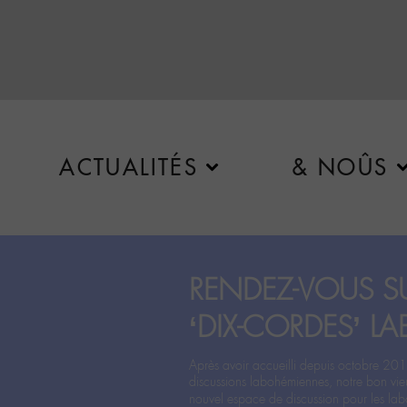
ACTUALITÉS
& NOÛS
RENDEZ-VOUS SU
‘DIX-CORDES’ LA
Après avoir accueilli depuis octobre 201
discussions labohémiennes, notre bon vie
nouvel espace de discussion pour les labo