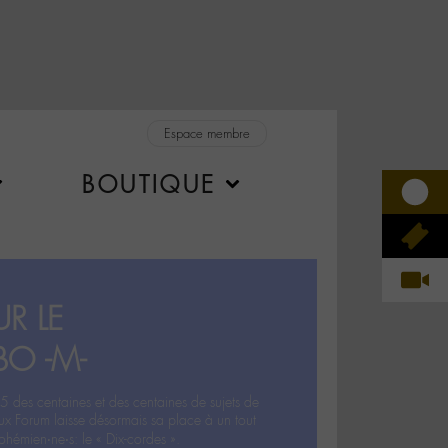
Espace membre
BOUTIQUE
R LE
BO -M-
5 des centaines et des centaines de sujets de
ux Forum laisse désormais sa place à un tout
hémien‧ne‧s: le « Dix-cordes ».