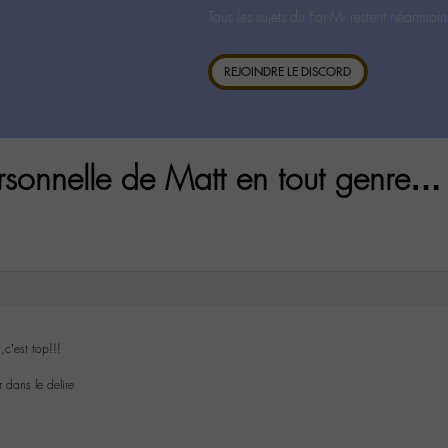
Tous les sujets du For-M- restent néanmoin
REJOINDRE LE DISCORD
rsonnelle de Matt en tout genre…
c’est top!!!
 dans le delire