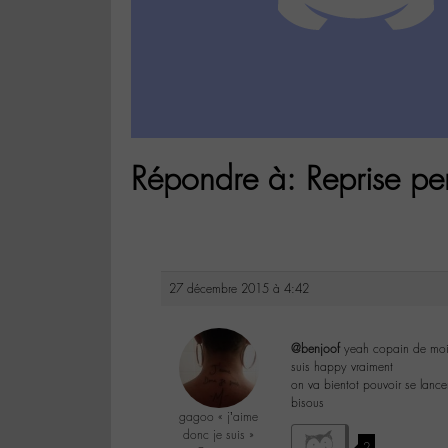
Répondre à: Reprise pe
27 décembre 2015 à 4:42
@benjoof
yeah copain de moi,
suis happy vraiment
on va bientot pouvoir se lancer
bisous
gagoo « j’aime
donc je suis »