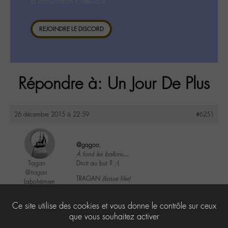
la consultation ci-dessous.
REJOINDRE LE DISCORD
Répondre à: Un Jour De Plus
26 décembre 2015 à 22:59
#6251
@gagoo
,
À fond les ballons…
Tragan
Droit au but ? ;-)
@tragan
TRAGAN
(laisse filer)
Labohémien
205 messages
3
Ce site utilise des cookies et vous donne le contrôle sur ceux
que vous souhaitez activer