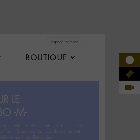
Espace membre
BOUTIQUE
R LE
BO -M-
5 des centaines et des centaines de sujets de
ux Forum laisse désormais sa place à un tout
hémien‧ne‧s: le « Dix-cordes ».