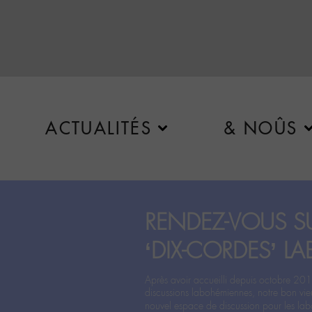
ACTUALITÉS
& NOÛS
RENDEZ-VOUS SU
‘DIX-CORDES’ LA
Après avoir accueilli depuis octobre 201
discussions labohémiennes, notre bon vie
nouvel espace de discussion pour les labo