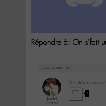
Répondre à: On s'fait u
4 décembre 2019 à 19:28
Ouiiii, très bonne idée, tu me
0
LaëtiBell
@laetibell