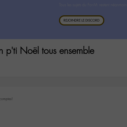
Tous les sujets du For-M- restent néanmoin
REJOINDRE LE DISCORD
n p'ti Noël tous ensemble
 comptes!