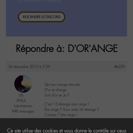
la consultation ci-dessous.
REJOINDRE LE DISCORD
Répondre à: D'OR'ANGE
26 décembre 2015 à 5:59
#6229
Qu’une orange tatouée
D’or et d’ange
Lilly
Soit d’or en Je ?
@lillyb
C’est 13 étrange mon ange !
Labohémien
Être ange ? Vous avez dit étrange ?
948 messages
Comme 7 être ange !
5
Ce site utilise des cookies et vous donne le contrôle sur ceux