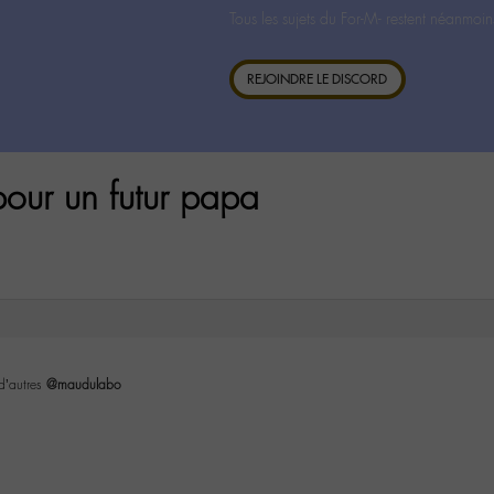
Tous les sujets du For-M- restent néanmoin
REJOINDRE LE DISCORD
our un futur papa
 d’autres
@maudulabo