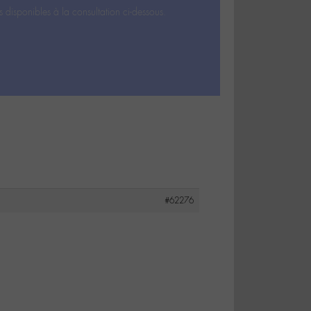
s disponibles à la consultation ci-dessous.
#62276