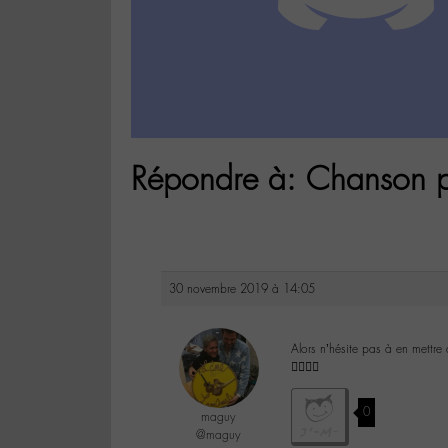
Répondre à: Chanson p
30 novembre 2019 à 14:05
Alors n’hésite pas à en mettre
👌🏾👏🏽
0
maguy
@maguy