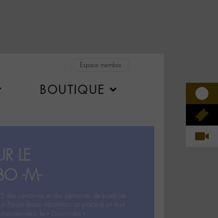
Espace membre
BOUTIQUE
R LE
BO -M-
5 des centaines et des centaines de sujets de
ux Forum laisse désormais sa place à un tout
hémien‧ne‧s: le « Dix-cordes ».