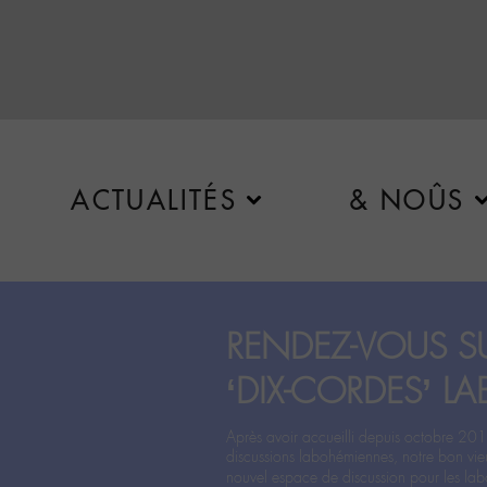
ACTUALITÉS
& NOÛS
RENDEZ-VOUS SU
‘DIX-CORDES’ LA
Après avoir accueilli depuis octobre 201
discussions labohémiennes, notre bon vie
nouvel espace de discussion pour les labo