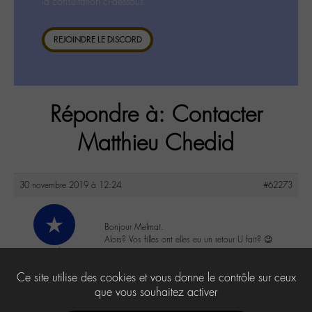
la consultation ci-dessous.
REJOINDRE LE DISCORD
Répondre à: Contacter
Matthieu Chedid
30 novembre 2019 à 12:24
#62273
Bonjour Melmat.
Alors? Vos filles ont elles eu un retour U fait? 😉
Maud
@maudulabo
0
Ce site utilise des cookies et vous donne le contrôle sur ceux
Labohémien
4 messages
que vous souhaitez activer