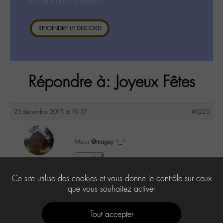
la consultation ci-dessous.
REJOINDRE LE DISCORD
Répondre à: Joyeux Fêtes
25 décembre 2015 à 19:37
#6225
Merci
@maguy
^_^
DonnaL
2
@donnal
Ce site utilise des cookies et vous donne le contrôle sur ceux
Labohémien
596 messages
que vous souhaitez activer
Tout accepter