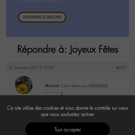
la consultation ci-dessous.
REJOINDRE LE DISCORD
Répondre à: Joyeux Fêtes
25 décembre 2015 à 17:50
#6223
@donnal
: j’aime beaucoup 👍🏼👍🏼👍🏼😘😘😘
maguy
2
@maguy
Ce site utilise des cookies et vous donne le contrôle sur ceux
Labohémien
3168 messages
que vous souhaitez activer
Tout accepter