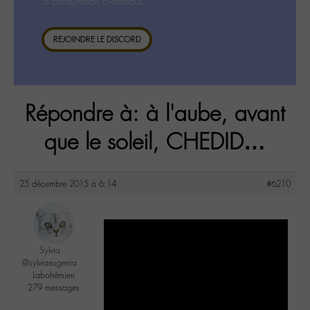
la consultation ci-dessous.
REJOINDRE LE DISCORD
Répondre à: à l'aube, avant
que le soleil, CHEDID…
25 décembre 2015 à 6:14
#6210
Sylvia
@sylviaeugenia
Labohémien
279 messages