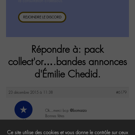
la consultation ci-dessous.
REJOINDRE LE DISCORD
Répondre à: pack
collect'or….bandes annonces
d'Émilie Chedid.
23 décembre 2015 à 11:38
#6179
Ok…merci bcp
@bomarzo
Bonnes fêtes
krys13
@krys13
2
Ce site utilise des cookies et vous donne le contrôle sur ceux
Labohémien