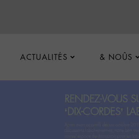
ACTUALITÉS
& NOÛS
RENDEZ-VOUS SU
‘DIX-CORDES’ LA
Après avoir accueilli depuis octobre 201
discussions labohémiennes, notre bon vie
nouvel espace de discussion pour les labo