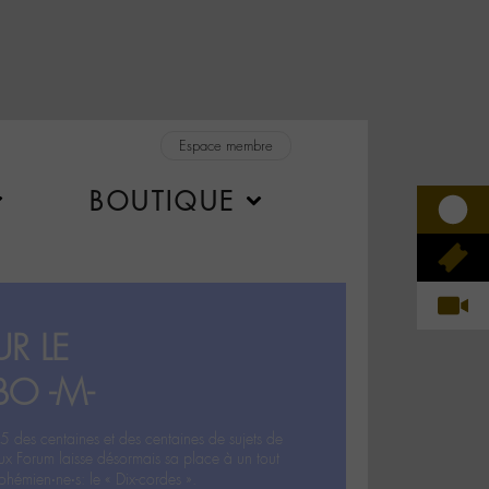
Espace membre
BOUTIQUE
R LE
BO -M-
5 des centaines et des centaines de sujets de
ux Forum laisse désormais sa place à un tout
hémien‧ne‧s: le « Dix-cordes ».