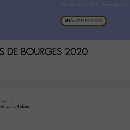
Tous les sujets du For-M- restent néanmoin
REJOINDRE LE DISCORD
MPS DE BOURGES 2020
bien!!!!
vente quand
@labom
?