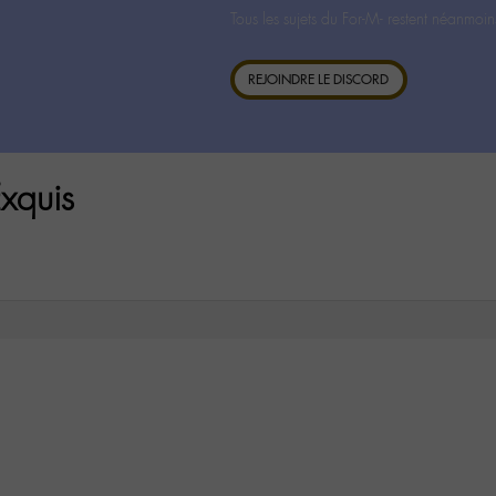
Tous les sujets du For-M- restent néanmoin
REJOINDRE LE DISCORD
xquis