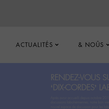
ACTUALITÉS
& NOÛS
RENDEZ-VOUS SU
‘DIX-CORDES’ LA
Après avoir accueilli depuis octobre 201
discussions labohémiennes, notre bon vie
nouvel espace de discussion pour les labo