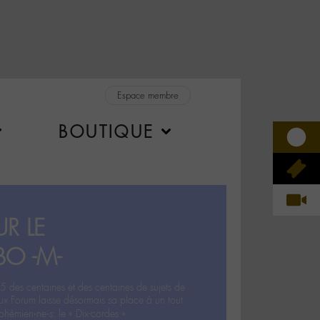
Espace membre
BOUTIQUE
R LE
BO -M-
5 des centaines et des centaines de sujets de
ux Forum laisse désormais sa place à un tout
hémien‧ne‧s: le « Dix-cordes ».