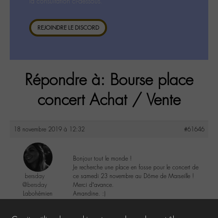
la consultation ci-dessous.
REJOINDRE LE DISCORD
Répondre à: Bourse place
concert Achat / Vente
18 novembre 2019 à 12:32
#61646
Bonjour tout le monde !
Je recherche une place en fosse pour le concert de
bersday
ce samedi 23 novembre au Dôme de Marseille !
@bersday
Merci d’avance.
Labohémien
Amandine. :)
2 messages
2