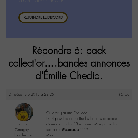
la consultation ci-dessous.
REJOINDRE LE DISCORD
Répondre à: pack
collect'or….bandes annonces
d'Émilie Chedid.
21 décembre 2015 à 22:25
#6156
Ou alors j’ai une Tite idée :
Est -il possible de mettre les bandes annonces
maguy
d’emilie dans les 13ors pour qu’on puisse les
@maguy
recuperer
@bomarzo
?????
Labohémien
Merci