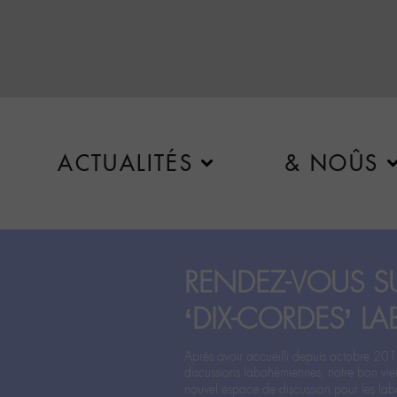
ACTUALITÉS
& NOÛS
RENDEZ-VOUS SU
‘DIX-CORDES’ LA
Après avoir accueilli depuis octobre 201
discussions labohémiennes, notre bon vie
nouvel espace de discussion pour les labo