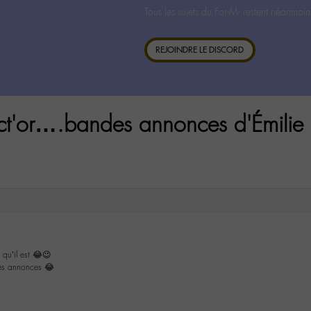
Tous les sujets du For-M- restent néanmoin
REJOINDRE LE DISCORD
ct'or….bandes annonces d'Émilie
 qu’il est 😂😉
es annonces 😂