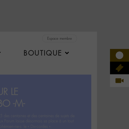
Espace membre
BOUTIQUE
R LE
BO -M-
5 des centaines et des centaines de sujets de
ux Forum laisse désormais sa place à un tout
hémien‧ne‧s: le « Dix-cordes ».