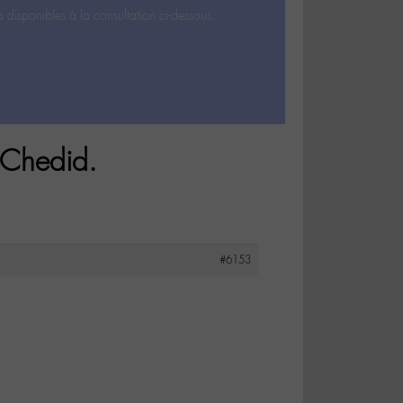
s disponibles à la consultation ci-dessous.
 Chedid.
#6153