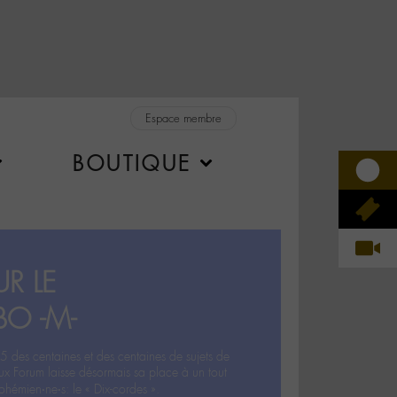
Espace membre
BOUTIQUE
R LE
BO -M-
5 des centaines et des centaines de sujets de
ux Forum laisse désormais sa place à un tout
hémien‧ne‧s: le « Dix-cordes ».