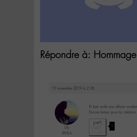
Répondre à: Hommage à 
15 novembre 2019 à 2:36
Et ben voilà une affaire rond
Encore bravo pour ta création q
1
Lilly
@lillyb