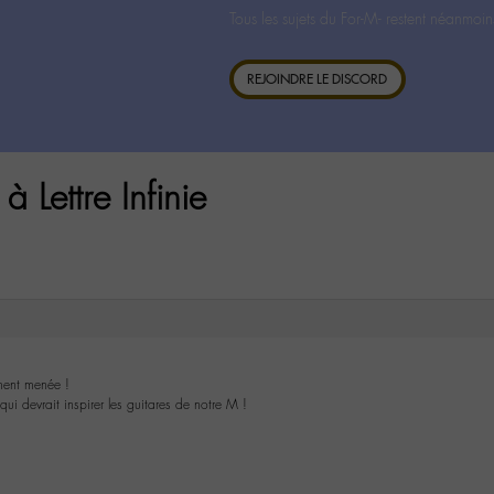
Tous les sujets du For-M- restent néanmoin
REJOINDRE LE DISCORD
Lettre Infinie
ement menée !
ui devrait inspirer les guitares de notre M !