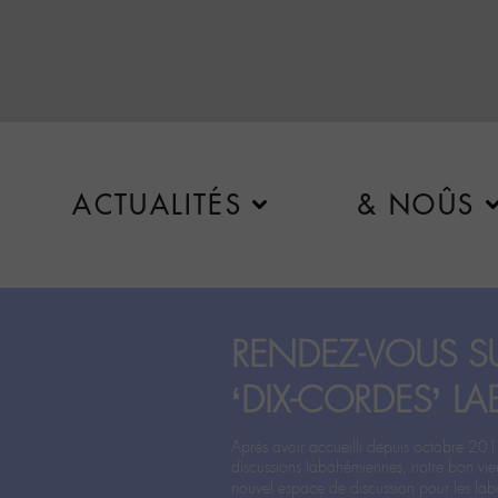
ACTUALITÉS
& NOÛS
RENDEZ-VOUS SU
‘DIX-CORDES’ LA
Après avoir accueilli depuis octobre 201
discussions labohémiennes, notre bon vie
nouvel espace de discussion pour les labo