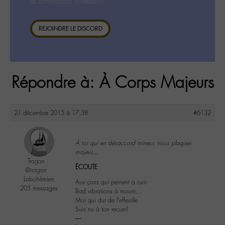
la consultation ci-dessous.
REJOINDRE LE DISCORD
Répondre à: À Corps Majeurs
21 décembre 2015 à 17:38
#6132
À toi qui en désaccord mineur, nous plaques
majeur…
Tragan
ÉCOUTE
@tragan
Labohémien
Aux çons qui peinent à ouïr
205 messages
Bad vibrations à mourir…
Moi qui dur de l’effeuille
Suis nu à ton recueil
―