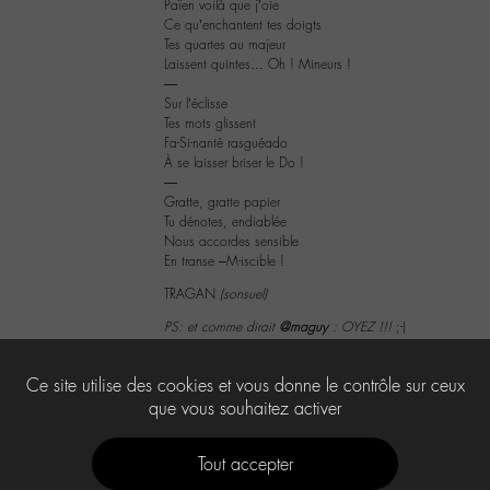
Païen voilà que j’oie
Ce qu’enchantent tes doigts
Tes quartes au majeur
Laissent quintes… Oh ! Mineurs !
―
Sur l’éclisse
Tes mots glissent
Fa-Si-nanté rasguéado
À se laisser briser le Do !
―
Gratte, gratte papier
Tu dénotes, endiablée
Nous accordes sensible
En transe –M-iscible !
TRAGAN
(sonsuel)
PS: et comme dirait
@maguy
: OYEZ !!!
;-)
4
Ce site utilise des cookies et vous donne le contrôle sur ceux
que vous souhaitez activer
Tout accepter