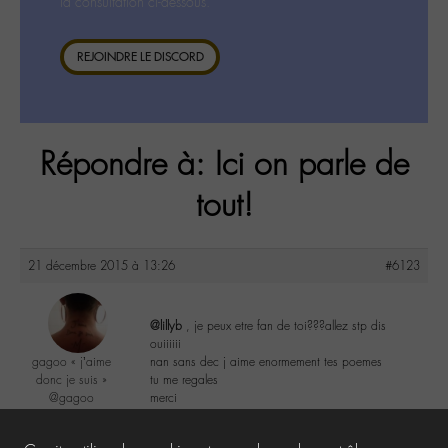
la consultation ci-dessous.
REJOINDRE LE DISCORD
Répondre à: Ici on parle de
tout!
21 décembre 2015 à 13:26
#6123
@lillyb
, je peux etre fan de toi???allez stp dis
ouiiiiii
gagoo « j’aime
nan sans dec j aime enormement tes poemes
donc je suis »
tu me regales
@gagoo
merci
Labohémien
2367 messages
3