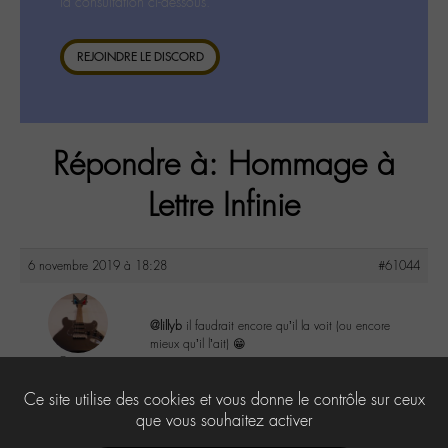
la consultation ci-dessous.
REJOINDRE LE DISCORD
Répondre à: Hommage à
Lettre Infinie
6 novembre 2019 à 18:28
#61044
@lillyb
il faudrait encore qu’il la voit (ou encore
mieux qu’il l’ait) 😁
Gaïa
@camille1904
1
Ce site utilise des cookies et vous donne le contrôle sur ceux
Labohémien
41 messages
que vous souhaitez activer