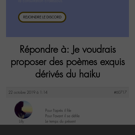
la consultation ci-dessous.
REJOINDRE LE DISCORD
Répondre à: Je voudrais
proposer des poèmes exquis
dérivés du haiku
22 octobre 2019 à 1:14
#60717
Pour l’après il file
Pour l’avant il se défile
Lilly
Le temps du présent
@lillyb
Labohémien
3