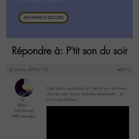
la consultation ci-dessous.
REJOINDRE LE DISCORD
Répondre à: P'tit son du soir
22 octobre 2019 à 1:01
#60715
Cette démo acoustique de I feel for you de Prince
vient de sortir, jamais entendue auparavant… et
Lilly
c’est juste sublime !
@lillyb
Labohémien
948 messages