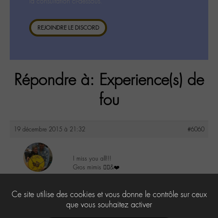
la consultation ci-dessous.
REJOINDRE LE DISCORD
Répondre à: Experience(s) de
fou
19 décembre 2015 à 21:32
#6060
I miss you all!!!
Gros mimis ✌🏼️&❤️
maguy
@maguy
0
Ce site utilise des cookies et vous donne le contrôle sur ceux
Labohémien
3168 messages
que vous souhaitez activer