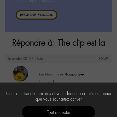
la consultation ci-dessous.
REJOINDRE LE DISCORD
Répondre à: The clip est la
16 octobre 2019 à 21:56
#60591
Des bisous mo sèr
@gagoo
😘❤️
maguy
1
@maguy
Ce site utilise des cookies et vous donne le contrôle sur ceux
Labohémien
3168 messages
que vous souhaitez activer
Tout accepter