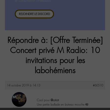
la consultation ci-dessous.
REJOINDRE LE DISCORD
Répondre à: [Offre Terminée]
Concert privé M Radio: 10
invitations pour les
labohémiens
14 octobre 2019 à 14:13
#60510
Cool pour
@cricri
Une petite ballade en bateau mouche 🎼
Valerie