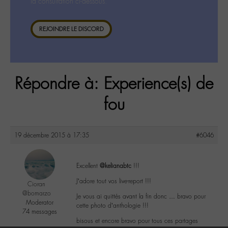
la consultation ci-dessous.
REJOINDRE LE DISCORD
Répondre à: Experience(s) de
fou
19 décembre 2015 à 17:35
#6046
Excellent
@kelianabtc
!!!
J’adore tout vos live-report !!!
Cioran
@bomarzo
Je vous ai quittés avant la fin donc … bravo pour
Moderator
cette photo d’anthologie !!!
74 messages
bisous et encore bravo pour tous ces partages