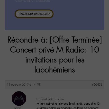
la consultation ci-dessous.
REJOINDRE LE DISCORD
Répondre à: [Offre Terminée]
Concert privé M Radio: 10
invitations pour les
labohémiens
11 octobre 2019 à 14:48
#60453
Ca y’est j’ai dix noms.
Je transmettrai la liste que Lundi midi, donc d’ici là,
labom
si jamais parmi les gagnants certains ne pourront