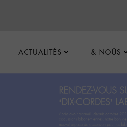
ACTUALITÉS
& NOÛS
RENDEZ-VOUS SU
‘DIX-CORDES’ LA
Après avoir accueilli depuis octobre 201
discussions labohémiennes, notre bon vie
nouvel espace de discussion pour les labo