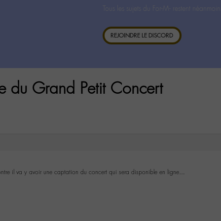
Tous les sujets du For-M- restent néanmoin
REJOINDRE LE DISCORD
e du Grand Petit Concert
ntre il va y avoir une captation du concert qui sera disponible en ligne…