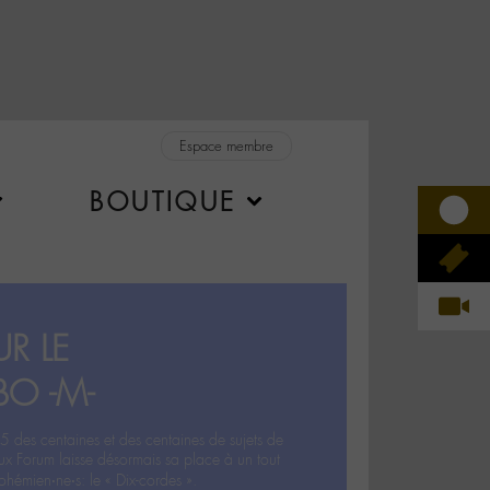
Espace membre
BOUTIQUE
R LE
BO -M-
5 des centaines et des centaines de sujets de
ux Forum laisse désormais sa place à un tout
hémien‧ne‧s: le « Dix-cordes ».